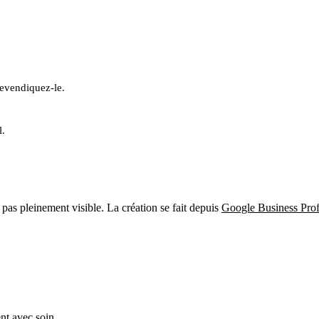
revendiquez-le.
l.
st pas pleinement visible. La création se fait depuis
Google Business Prof
nt avec soin.