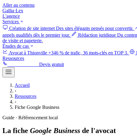
Aller au contenu
Gallia
·
Lex
L'agence
Services
Création de site internet
Des sites élégants pensés pour convertir.
appels qualifiés dès le premier jour.
Rédaction juridique
Du contenu
de visite et papeterie.
Études de cas
Avocat à Thionville
+346 % de trafic, 36 mots-clés en TOP 3.
Ressources
06 52 50 58 88
Devis gratuit
Accueil
›
Ressources
›
Fiche Google Business
Guide · Référencement local
La
fiche
Google
Business
de
l'avocat