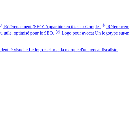
Référencement (SEO)
Apparaître en tête sur Google.
Référencem
 utile, optimisé pour le SEO.
Logo pour avocat
Un logotype sur-me
Identité visuelle
Le logo « cl. » et la marque d'un avocat fiscaliste.