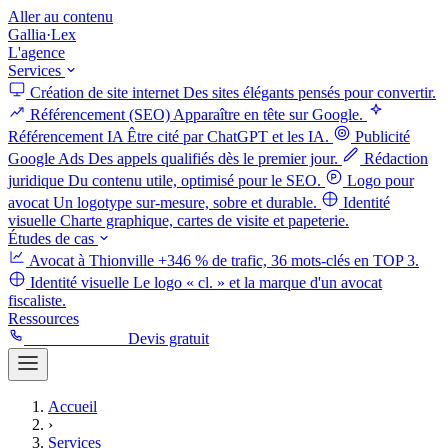
Aller au contenu
Gallia
·
Lex
L'agence
Services
Création de site internet
Des sites élégants pensés pour convertir.
Référencement (SEO)
Apparaître en tête sur Google.
Référencement IA
Être cité par ChatGPT et les IA.
Publicité
Google Ads
Des appels qualifiés dès le premier jour.
Rédaction
juridique
Du contenu utile, optimisé pour le SEO.
Logo pour
avocat
Un logotype sur-mesure, sobre et durable.
Identité
visuelle
Charte graphique, cartes de visite et papeterie.
Études de cas
Avocat à Thionville
+346 % de trafic, 36 mots-clés en TOP 3.
Identité visuelle
Le logo « cl. » et la marque d'un avocat
fiscaliste.
Ressources
06 52 50 58 88
Devis gratuit
Accueil
›
Services