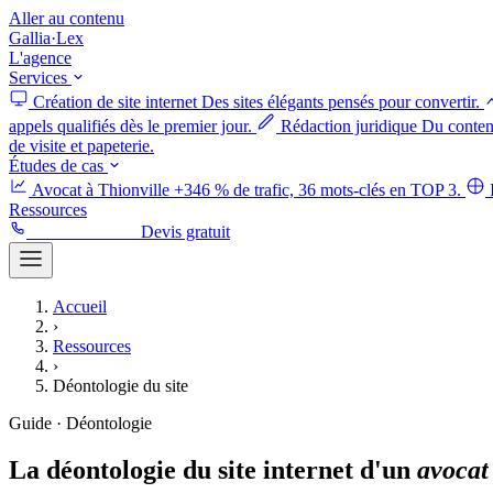
Aller au contenu
Gallia
·
Lex
L'agence
Services
Création de site internet
Des sites élégants pensés pour convertir.
appels qualifiés dès le premier jour.
Rédaction juridique
Du contenu
de visite et papeterie.
Études de cas
Avocat à Thionville
+346 % de trafic, 36 mots-clés en TOP 3.
Ressources
06 52 50 58 88
Devis gratuit
Accueil
›
Ressources
›
Déontologie du site
Guide · Déontologie
La
déontologie
du
site
internet
d'un
avocat