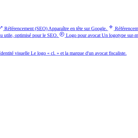
Référencement (SEO)
Apparaître en tête sur Google.
Référencem
 utile, optimisé pour le SEO.
Logo pour avocat
Un logotype sur-me
Identité visuelle
Le logo « cl. » et la marque d'un avocat fiscaliste.