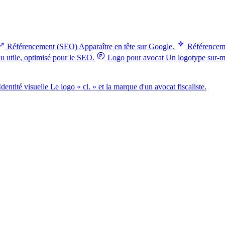
Référencement (SEO)
Apparaître en tête sur Google.
Référencem
 utile, optimisé pour le SEO.
Logo pour avocat
Un logotype sur-me
Identité visuelle
Le logo « cl. » et la marque d'un avocat fiscaliste.