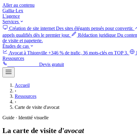
Aller au contenu
Gallia
·
Lex
L'agence
Services
Création de site internet
Des sites élégants pensés pour convertir.
appels qualifiés dès le premier jour.
Rédaction juridique
Du contenu
de visite et papeterie.
Études de cas
Avocat à Thionville
+346 % de trafic, 36 mots-clés en TOP 3.
Ressources
06 52 50 58 88
Devis gratuit
Accueil
›
Ressources
›
Carte de visite d'avocat
Guide · Identité visuelle
La
carte
de
visite
d'avocat