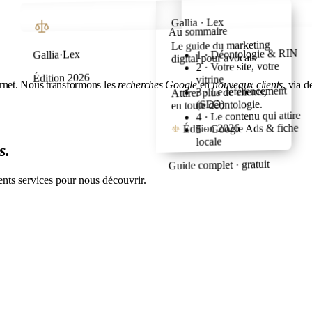
Gallia · Lex
Au sommaire
Avant de vous lancer…
Le guide du marketing
1 · Déontologie & RIN
Gallia·Lex
digital pour avocats
Tout ce que nous avons
2 · Votre site, votre
Édition 2026
appris en accompagnant
vitrine
ternet. Nous transformons les
recherches Google
en
nouveaux clients
, via 
des cabinets d'avocats,
3 · Le référencement
Attirer plus de clients,
réuni pour vous.
(SEO)
en toute déontologie.
4 · Le contenu qui attire
Au sommaire →
Édition 2026
5 · Google Ads & fiche
locale
s.
Guide complet · gratuit
ents services pour nous découvrir.
mer un visiteur en client.