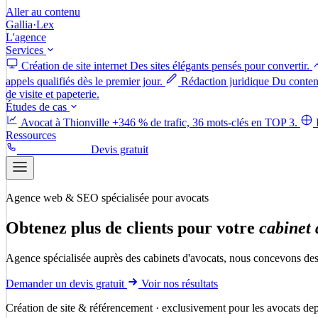
Aller au contenu
Gallia
·
Lex
L'agence
Services
Création de site internet
Des sites élégants pensés pour convertir.
appels qualifiés dès le premier jour.
Rédaction juridique
Du contenu
de visite et papeterie.
Études de cas
Avocat à Thionville
+346 % de trafic, 36 mots-clés en TOP 3.
Ressources
06 52 50 58 88
Devis gratuit
Agence web & SEO spécialisée pour avocats
Obtenez
plus
de
clients
pour
votre
cabinet
Agence spécialisée auprès des cabinets d'avocats, nous concevons des si
Demander un devis gratuit
Voir nos résultats
Création de site & référencement · exclusivement pour les avocats de