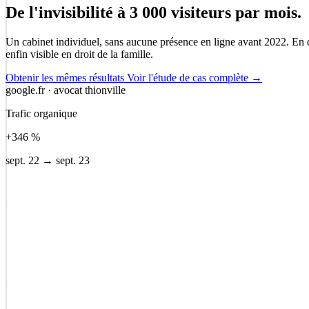
Logotype & déclinaisons
De l'invisibilité à 3 000 visiteurs par mois.
Papeterie & cartes
Cohérence sur tous supports
Un cabinet individuel, sans aucune présence en ligne avant 2022. En do
enfin visible en droit de la famille.
Obtenir les mêmes résultats
Voir l'étude de cas complète →
google.fr · avocat thionville
Trafic organique
+346 %
sept. 22 → sept. 23