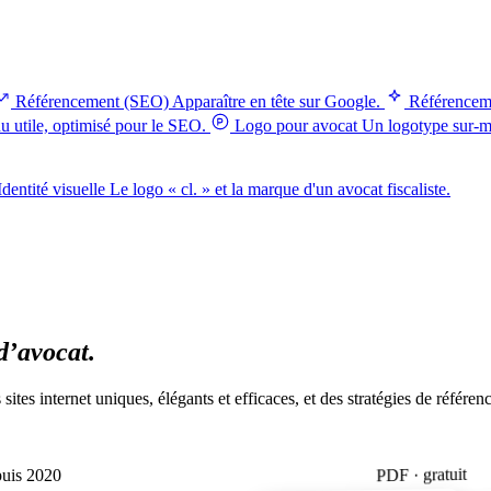
Référencement (SEO)
Apparaître en tête sur Google.
Référencem
 utile, optimisé pour le SEO.
Logo pour avocat
Un logotype sur-me
Identité visuelle
Le logo « cl. » et la marque d'un avocat fiscaliste.
d’avocat.
tes internet uniques, élégants et efficaces, et des stratégies de référenc
PDF · gratuit
puis 2020