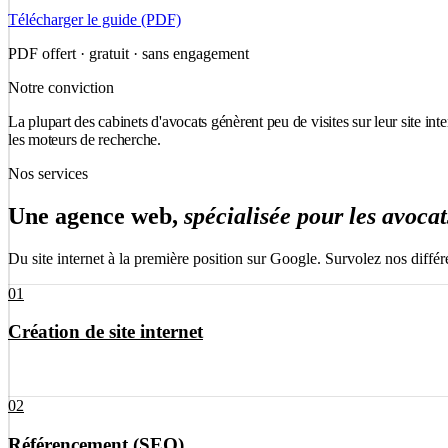
Télécharger le guide (PDF)
PDF offert · gratuit · sans engagement
Notre conviction
La plupart des cabinets d'avocats génèrent peu de visites sur leur site in
les moteurs de recherche.
Nos services
Une agence web,
spécialisée pour les avocat
Du site internet à la première position sur Google. Survolez nos différ
01
Création de site internet
02
Des sites internet sur-mesure, rapides et élégants, pensés pour transfor
Référencement (SEO)