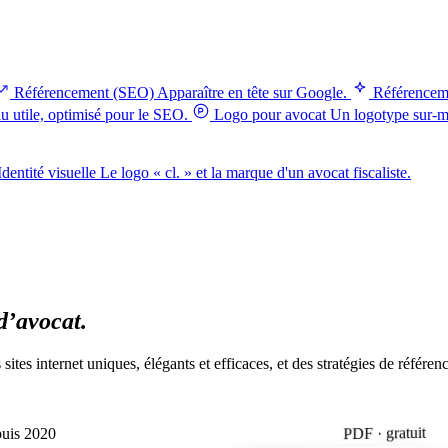
Référencement (SEO)
Apparaître en tête sur Google.
Référencem
 utile, optimisé pour le SEO.
Logo pour avocat
Un logotype sur-me
Identité visuelle
Le logo « cl. » et la marque d'un avocat fiscaliste.
d’avocat.
tes internet uniques, élégants et efficaces, et des stratégies de référenc
PDF · gratuit
puis 2020