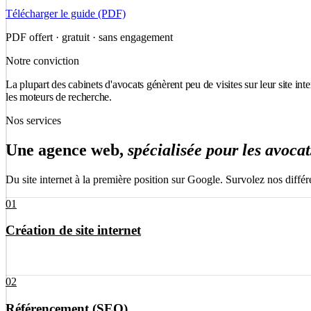
Télécharger le guide (PDF)
PDF offert · gratuit · sans engagement
Notre conviction
La plupart des cabinets d'avocats génèrent peu de visites sur leur site in
les moteurs de recherche.
Nos services
Une agence web,
spécialisée pour les avocat
Du site internet à la première position sur Google. Survolez nos différ
01
Création de site internet
02
Des sites internet sur-mesure, rapides et élégants, pensés pour transfor
Référencement (SEO)