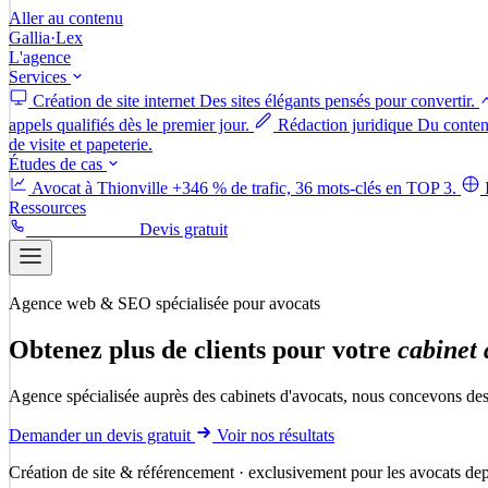
Aller au contenu
Gallia
·
Lex
L'agence
Services
Création de site internet
Des sites élégants pensés pour convertir.
appels qualifiés dès le premier jour.
Rédaction juridique
Du contenu
de visite et papeterie.
Études de cas
Avocat à Thionville
+346 % de trafic, 36 mots-clés en TOP 3.
Ressources
06 52 50 58 88
Devis gratuit
Agence web & SEO spécialisée pour avocats
Obtenez
plus
de
clients
pour
votre
cabinet
Agence spécialisée auprès des cabinets d'avocats, nous concevons des si
Demander un devis gratuit
Voir nos résultats
Création de site & référencement · exclusivement pour les avocats de