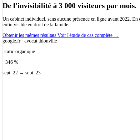
Logotype & déclinaisons
De l'invisibilité à 3 000 visiteurs par mois.
Papeterie & cartes
Cohérence sur tous supports
Un cabinet individuel, sans aucune présence en ligne avant 2022. En do
enfin visible en droit de la famille.
Obtenir les mêmes résultats
Voir l'étude de cas complète →
google.fr · avocat thionville
Trafic organique
+346 %
sept. 22 → sept. 23