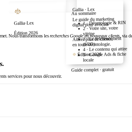
Gallia · Lex
Au sommaire
Avant de vous lancer…
Le guide du marketing
1 · Déontologie & RIN
Gallia·Lex
digital pour avocats
Tout ce que nous avons
2 · Votre site, votre
Édition 2026
appris en accompagnant
vitrine
ternet. Nous transformons les
recherches Google
en
nouveaux clients
, via 
des cabinets d'avocats,
3 · Le référencement
Attirer plus de clients,
réuni pour vous.
(SEO)
en toute déontologie.
4 · Le contenu qui attire
Au sommaire →
Édition 2026
5 · Google Ads & fiche
locale
s.
Guide complet · gratuit
ents services pour nous découvrir.
mer un visiteur en client.