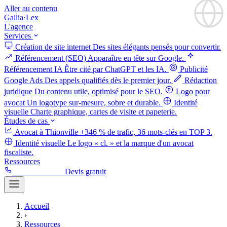
Aller au contenu
Gallia
·
Lex
L'agence
Services
Création de site internet
Des sites élégants pensés pour convertir.
Référencement (SEO)
Apparaître en tête sur Google.
Référencement IA
Être cité par ChatGPT et les IA.
Publicité
Google Ads
Des appels qualifiés dès le premier jour.
Rédaction
juridique
Du contenu utile, optimisé pour le SEO.
Logo pour
avocat
Un logotype sur-mesure, sobre et durable.
Identité
visuelle
Charte graphique, cartes de visite et papeterie.
Études de cas
Avocat à Thionville
+346 % de trafic, 36 mots-clés en TOP 3.
Identité visuelle
Le logo « cl. » et la marque d'un avocat
fiscaliste.
Ressources
06 52 50 58 88
Devis gratuit
Accueil
›
Ressources